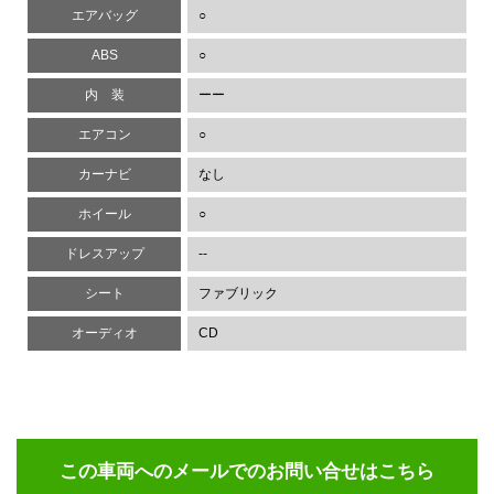
エアバッグ
○
ABS
○
内 装
ーー
エアコン
○
カーナビ
なし
ホイール
○
ドレスアップ
--
シート
ファブリック
オーディオ
CD
この車両へのメールでのお問い合せ
はこちら