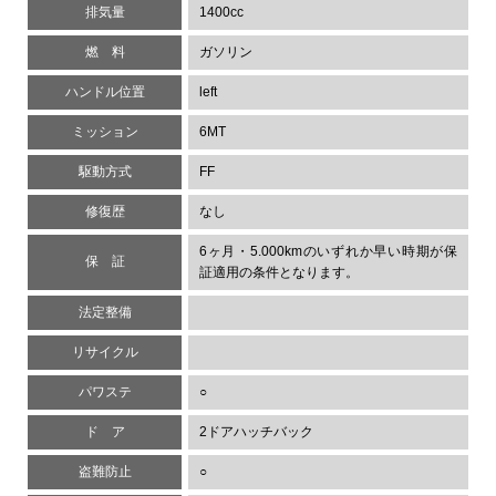
排気量
1400cc
燃 料
ガソリン
ハンドル位置
left
ミッション
6MT
駆動方式
FF
修復歴
なし
6ヶ月・5.000kmのいずれか早い時期が保
保 証
証適用の条件となります。
法定整備
リサイクル
パワステ
○
ド ア
2ドアハッチバック
盗難防止
○