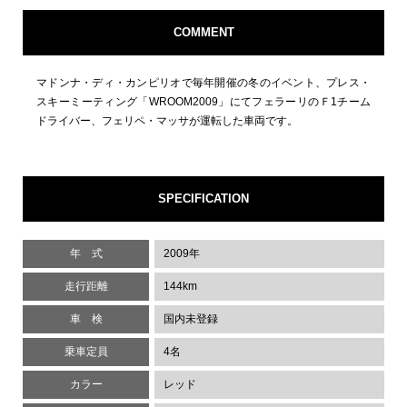
COMMENT
マドンナ・ディ・カンピリオで毎年開催の冬のイベント、プレス・
スキーミーティング「WROOM2009」にてフェラーリのＦ1チーム
ドライバー、フェリペ・マッサが運転した車両です。
SPECIFICATION
年 式
2009年
走行距離
144km
車 検
国内未登録
乗車定員
4名
カラー
レッド