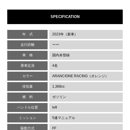
SPECIFICATION
年 式
2023年（新車）
走行距離
ーー
車 検
国内未登録
乗車定員
4名
カラー
ARANCIONE RACING（オレンジ）
排気量
1,368cc
燃 料
ガソリン
ハンドル位置
left
ミッション
5速マニュアル
駆動方式
FF