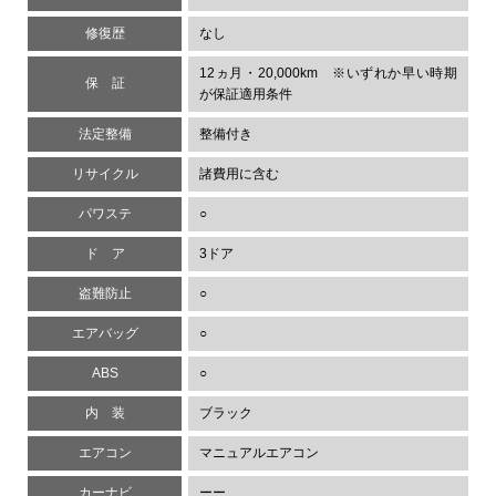
修復歴
なし
12ヵ月・20,000km ※いずれか早い時期
保 証
が保証適用条件
法定整備
整備付き
リサイクル
諸費用に含む
パワステ
○
ド ア
3ドア
盗難防止
○
エアバッグ
○
ABS
○
内 装
ブラック
エアコン
マニュアルエアコン
カーナビ
ーー