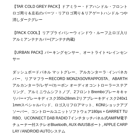
【TAR COLD GREY PACK】ドアミラー・ドアハンドル・フロント
ロゴ周り＆左右のパーツ・リアロゴ周り＆リアゲートハンドル つや
消しダークグレー
【PACK COOL】リアプライバシーウィンドウ・ルーフ上ロゴ入り
アルミアンテナカバー(アンテナ内蔵)
【URBAN PACK】パーキングセンサー、オートライト+レインセン
サー
ダッシュボードパネル マットグレー、アルカンターラ･インパネカ
バー、リアマフラーRECORD MONZASOVRAPPOSTA、ABARTH
アルカンターラ/レザー/カーボン オーディオコントローラーステア
リング、アルミニウムシフトノブ、2フロントBremboブレーキキャ
リパー+ブレーキディスク350x28mm 2リアブレーキディスク240x1
1mmスペシャルパッド、ロゴ入りフロアマット、KONIショックアブ
ソーバー、コントロールユニットソフトウェア180ps + GARRET TU
RBO、UCONNECT DAB RADIO 7インチタッチパネル式AM/FM電子
チューナー付ステレオBluetooth, AUX-IN/USBポート, APPLE CARP
LAY / ANDROID AUTOシステム