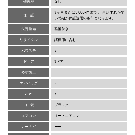
修復歴
なし
3ヶ月または3,000kmまで。 ※いずれか早
保 証
い時期が保証適用の条件となります。
法定整備
整備付き
リサイクル
諸費用に含む
パワステ
○
ド ア
3ドア
盗難防止
○
エアバッグ
○
ABS
○
内 装
ブラック
エアコン
オートエアコン
カーナビ
ーー