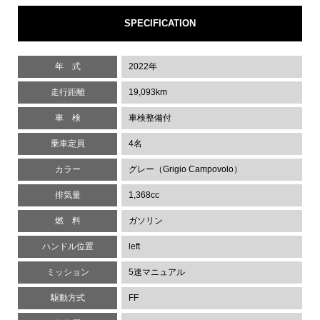
SPECIFICATION
年 式
2022年
走行距離
19,093km
車 検
車検整備付
乗車定員
4名
カラー
グレー（Grigio Campovolo）
排気量
1,368cc
燃 料
ガソリン
ハンドル位置
left
ミッション
5速マニュアル
駆動方式
FF