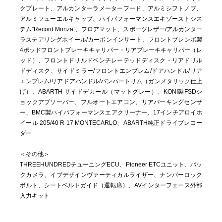
クプレート、アルカンターラメーターフード、アルミシフトノブ、
アルミフューエルキャップ、ハイパフォーマンスエキゾーストシス
テム”Record Monza”、フロアマット、スポーツレザー/アルカンター
ラステアリングホイール/カーボンインサート、フロントブレンボ製
4ポッドフロントブレーキキャリパー・リアブレーキキャリパー（レ
ッド）、フロントドリルドベンチレーテッドディスク・リアドリル
ドディスク、サイドミラー/フロントエンブレム/ドアハンドル/リア
エンブレム/リアドアハンドル/バンパートリム（ガンメタリック仕上
げ）、ABARTH サイドデカール（マットグレー）、KONI製FSDシ
ョックアブソーバー、フルオートエアコン、リアパーキングセンサ
ー、BMC製ハイパフォーマンスエアクリーナー、17インチアロイホ
イール 205/40 R 17 MONTECARLO、ABARTH純正ドライブレコー
ダー
＜その他＞
THREEHUNDREDチューニングECU、Pioneer ETCユニット、バッ
クカメラ、イブデザインヴァーティカルライザー、ナンバーロック
ボルト、シートベルトガイド（運転席）、AVインターフェース外部
入力キット