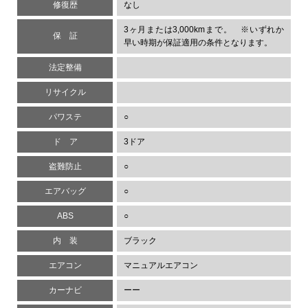
修復歴
なし
3ヶ月または3,000kmまで。 ※いずれか
保 証
早い時期が保証適用の条件となります。
法定整備
リサイクル
パワステ
○
ド ア
3ドア
盗難防止
○
エアバッグ
○
ABS
○
内 装
ブラック
エアコン
マニュアルエアコン
カーナビ
ーー