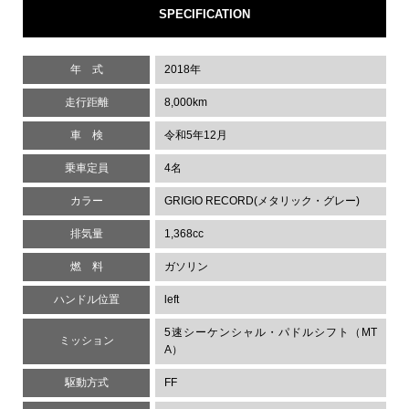
SPECIFICATION
年 式
2018年
走行距離
8,000km
車 検
令和5年12月
乗車定員
4名
カラー
GRIGIO RECORD(メタリック・グレー)
排気量
1,368cc
燃 料
ガソリン
ハンドル位置
left
5速シーケンシャル・パドルシフト（MT
ミッション
A）
駆動方式
FF