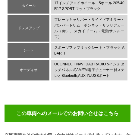
17インチアロイホイール 5ホール 205/40
ホイール
R17 SPORT マットブラック
ブレーキキャリパー・サイドドアミラー・
バンパートリム・ボンネットサソリデカー
ドレスアップ
ル（赤）、スカイドーム（電動サンルー
フ）
スポーツファブリックシート・ブラック A
シート
BARTH
UCONNECT NAVI DAB RADIO 5インチタ
オーディオ
ッチパネル式AM/FM電子チューナー付ステ
レオBluetooth,AUX-IN/USBポート
この車両へのメールでのお問い合せ
はこちら
在庫車輌やその他のお問い合わせはメールでも承っています。
休