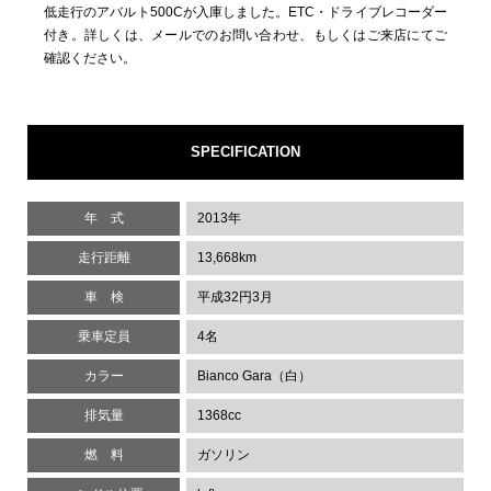
低走行のアバルト500Cが入庫しました。ETC・ドライブレコーダー
付き。詳しくは、メールでのお問い合わせ、もしくはご来店にてご
確認ください。
SPECIFICATION
年 式
2013年
走行距離
13,668km
車 検
平成32円3月
乗車定員
4名
カラー
Bianco Gara（白）
排気量
1368cc
燃 料
ガソリン