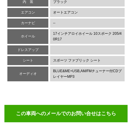
内 装
ブラック
エアコン
オートエアコン
カーナビ
--
17インチアロイホイール 10スポーク 205/4
ホイール
0R17
ドレスアップ
シート
スポーツ ファブリック シート
BLUE&ME+USB,AM/FMチューナー付CDプ
オーディオ
レイヤーMP3
この車両へのメールでのお問い合せ
はこちら