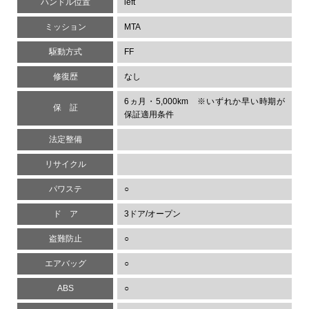
ハンドル位置
left
ミッション
MTA
駆動方式
FF
修復歴
なし
6ヵ月・5,000km ※いずれか早い時期が
保 証
保証適用条件
法定整備
リサイクル
パワステ
○
ド ア
3ドア/オープン
盗難防止
○
エアバッグ
○
ABS
○