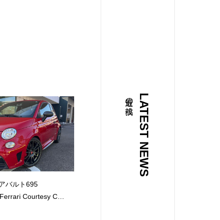
最近の投稿
LATEST NEWS
 アバルト695
errari Courtesy Car
BO 190psが入庫しまし